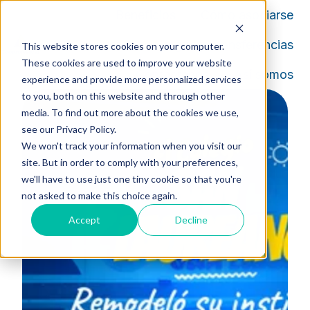
Beneficios
Cómo asociarse
Productos
Pagos y Transferencias
This website stores cookies on your computer.
These cookies are used to improve your website
P
Contáctanos
Así somos
experience and provide more personalized services
á
to you, both on this website and through other
g
media. To find out more about the cookies we use,
i
see our Privacy Policy.
n
We won't track your information when you visit our
a
site. But in order to comply with your preferences,
d
we'll have to use just one tiny cookie so that you're
e
not asked to make this choice again.
i
Accept
Decline
n
i
c
i
o